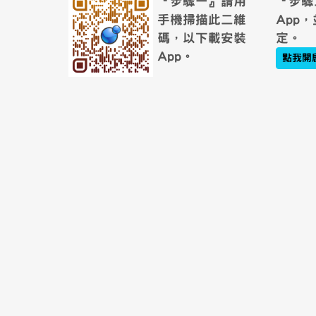
頁尾區域內容
link to https://wst243658
『步驟一』請用
『步驟
手機掃描此二維
App
碼，以下載安裝
定。
App。
點我開啟