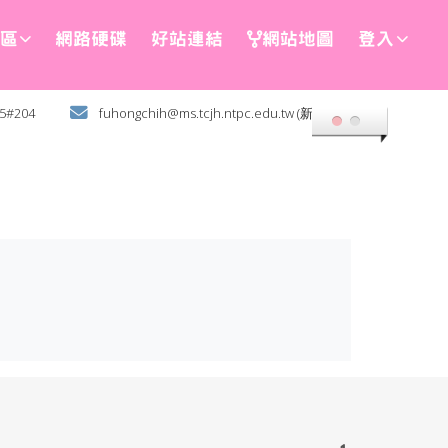
區
網路硬碟
好站連結
網站地圖
登入
35#204
fuhongchih@ms.tcjh.ntpc.edu.tw (新北土城)