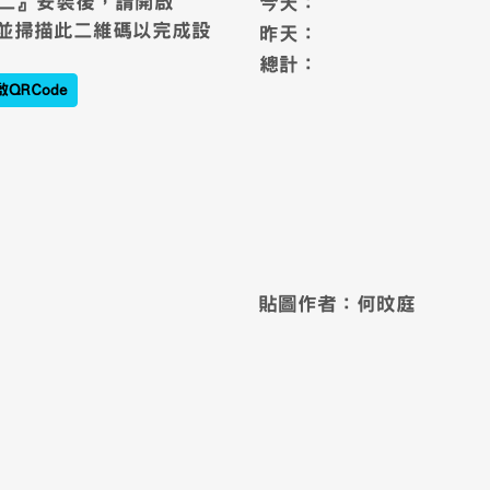
88.github.io/xoops-app/ \
二』安裝後，請開啟
今天：
，並掃描此二維碼以完成設
昨天：
總計：
QRCode
貼圖作者：何旼庭