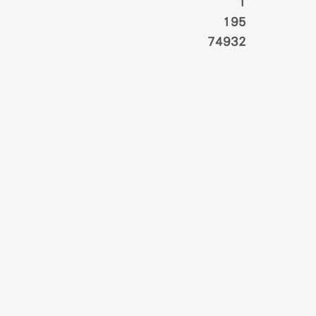
1
195
74932