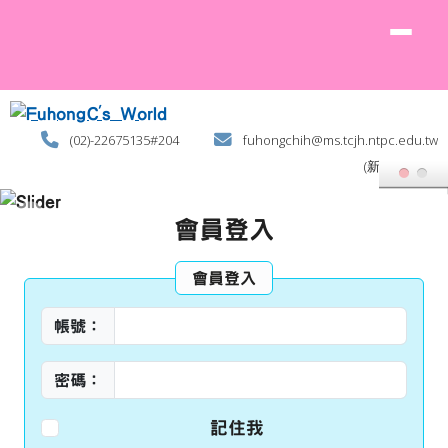
FuhongC's World
跳至主內容區
(02)-22675135#204
fuhongchih@ms.tcjh.ntpc.edu.tw
(新北土城)
頁尾區域
主內容區域
會員登入
會員登入
帳號：
密碼：
記住我