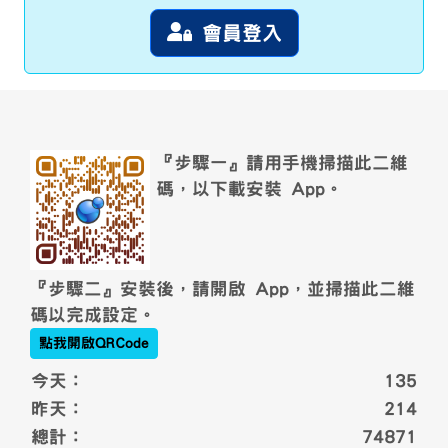
會員登入
頁尾區域內容
link to https://wst24365888.githu
『步驟一』請用手機掃描此二維
碼，以下載安裝 App。
『步驟二』安裝後，請開啟 App，並掃描此二維
碼以完成設定。
點我開啟QRCode
今天：
135
昨天：
214
總計：
74871