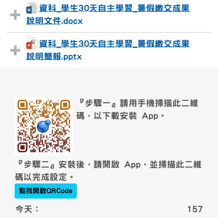
資科_學生30天自主學習_暑假繳交成果
說明文件.docx
資科_學生30天自主學習_暑假繳交成果
說明簡報.pptx
頁尾區域內容
link to https://wst24365888.githu
『步驟一』請用手機掃描此二維
碼，以下載安裝 App。
『步驟二』安裝後，請開啟 App，並掃描此二維
碼以完成設定。
點我開啟QRCode
今天：
157