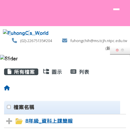
FuhongC's World
跳至主內容區
(02)-22675135#204
fuhongchih@ms.tcjh.ntpc.edu.tw
(新北土城)
頁尾區域
主內容區域
所有檔案
圖示
列表
回首頁
Files List
clickAll
檔案名稱
8年級_資科上課簡報